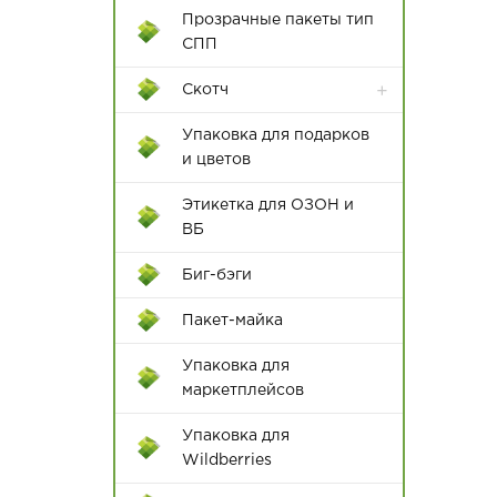
40*55
Прозрачные пакеты тип
СПП
42*52
Скотч
45*55
Упаковка для подарков
45*60
и цветов
50*60
Этикетка для ОЗОН и
ВБ
50*65
Биг-бэги
50*70
Пакет-майка
55*65
Диспенсеры для клейкой
Упаковка для
55*75
ленты
маркетплейсов
60*70
Цветной скотч
Упаковка для
60*80
Wildberries