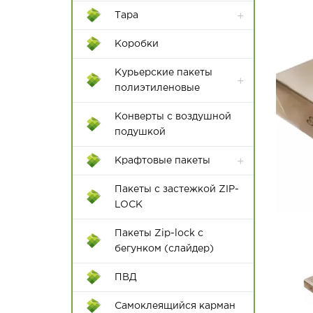
Тара
Контейнеры Rox Box
Коробки
Пластиковые ящики
Курьерские пакеты
полиэтиленовые
Конверты с воздушной
подушкой
Крафтовые пакеты
Пакеты с застежкой ZIP-
LOCK
Пакеты Zip-lock с
бегунком (слайдер)
12*18
ПВД
15*22
Самоклеящийся карман