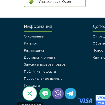
60*84
Упаковка для Ozon
70*90
80*100
Информация
Допо
Длинные пакеты
О компании
Сотруд
Пакеты с двойным
Каталог
Обратн
клапаном
Распродажа
Новост
Доставка и оплата
Карта 
Замена и возврат товара
Публичная оферта
Персональные данные
Контакты
Сделано в amoCRM