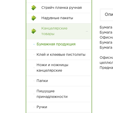
17*30
Пакеты с крученой ручкой
Стрейч пленка ручная
20*30
Опи
Пакеты с плоской с ручкой
Надувные пакеты
25*35
Бумага
Канцелярские
28*42
Бумага 
товары
Офисна
30*42
Бумага
Бумажная продукция
Бумага
32*45
Клей и клеевые пистолеты
Офисна
32*48
целлюл
Ножи и ножницы
Предназ
канцелярские
35*45
Папки
35*50
Пишущие
38*48
принадлежности
38*52
Ручки