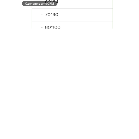
60*84
Сделано в amoCRM
70*90
80*100
Длинные пакеты
Пакеты с двойным
клапаном
Конверты с воздушной
подушкой
Крафтовые пакеты
Пакеты с застежкой ZIP-
LOCK
Пакеты Zip-lock с
бегунком (слайдер)