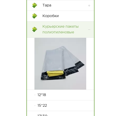
Тара
Контейнеры Rox Box
Коробки
Пластиковые ящики
Курьерские пакеты
полиэтиленовые
12*18
15*22