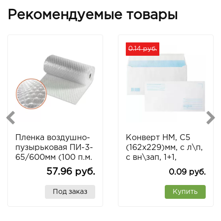
Рекомендуемые товары
0.14 руб.
Пленка воздушно-
Конверт НМ, С5
пузырьковая ПИ-3-
(162х229)мм, с л\п,
65/600мм (100 п.м.
с вн\зап, 1+1,
)
силикон
57.96 руб.
0.09 руб.
Под заказ
Купить