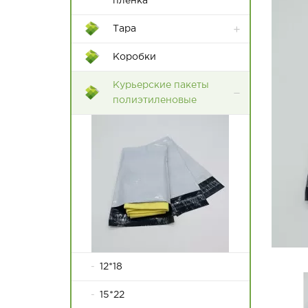
пленка
Тара
Контейнеры Rox Box
Коробки
Пластиковые ящики
Курьерские пакеты
полиэтиленовые
12*18
15*22