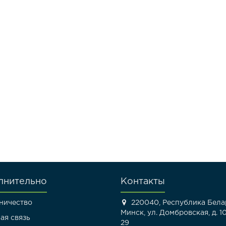
лнительно
Контакты
ничество
220040, Республика Белар
Минск, ул. Домбровская, д. 10
ая связь
29