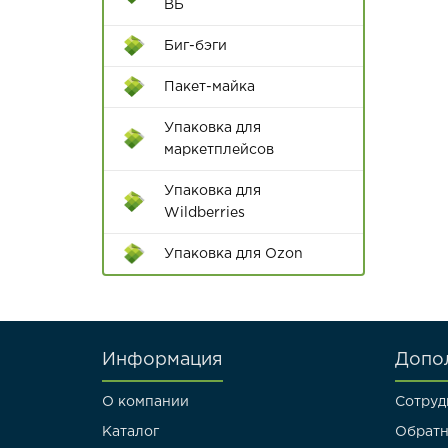
Пишущие
ВБ
принадлежности
Биг-бэги
Ручки
Пакет-майка
Диспенсеры для клейкой
Упаковка для
ленты
маркетплейсов
Цветной скотч
Упаковка для
Wildberries
Упаковка для Ozon
Информация
Допо
О компании
Сотруд
Каталог
Обратн