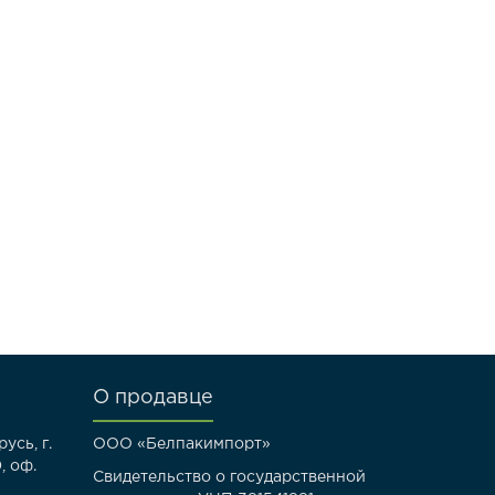
О продавце
усь, г.
ООО «Белпакимпорт»
, оф.
Свидетельство о государственной