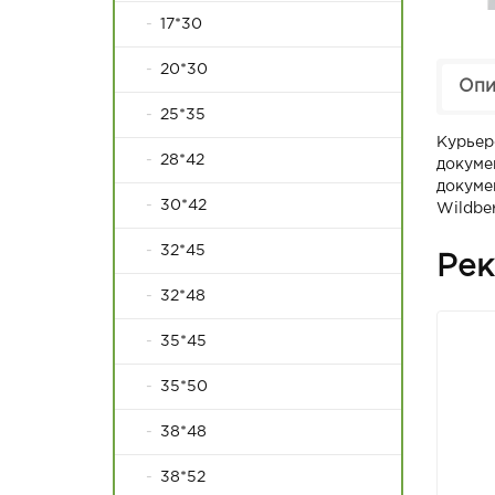
17*30
20*30
Опи
25*35
Курьер
28*42
докуме
докуме
30*42
Wildber
32*45
Рек
32*48
35*45
35*50
38*48
38*52