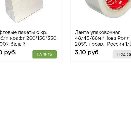
товые пакеты с кр.
Лента упаковочная
 б/п крафт 260*150*350
48/45/66м "Нова Ролл
00) ,белый
205", прозр., Россия 1/
0 руб.
3.10 руб.
Купить
Под за