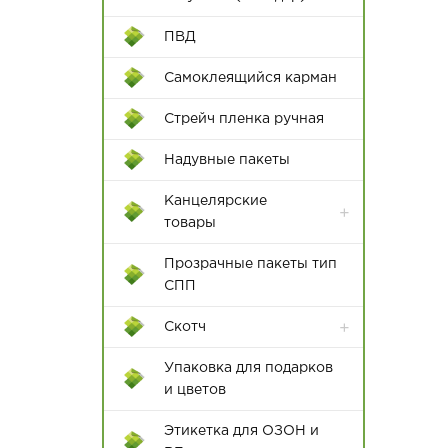
ПВД
Самоклеящийся карман
Пакеты с крученой ручкой
Стрейч пленка ручная
Пакеты с плоской с ручкой
Надувные пакеты
Канцелярские
товары
Бумажная продукция
Прозрачные пакеты тип
СПП
Клей и клеевые пистолеты
Скотч
Ножи и ножницы
канцелярские
Упаковка для подарков
и цветов
Папки
Этикетка для ОЗОН и