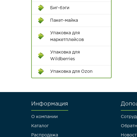
принадлежности
Биг-бэги
Ручки
Пакет-майка
Диспенсеры для клейкой
Упаковка для
ленты
маркетплейсов
Цветной скотч
Упаковка для
Wildberries
Упаковка для Ozon
Информация
Допо
О компании
Сотруд
Каталог
Обратн
Распродажа
Новост