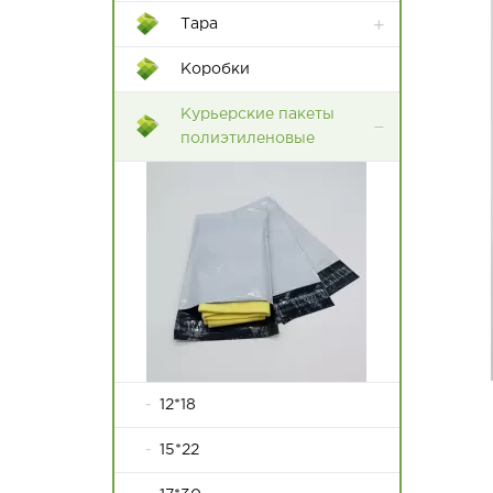
Тара
Контейнеры Rox Box
Коробки
Пластиковые ящики
Курьерские пакеты
полиэтиленовые
12*18
15*22