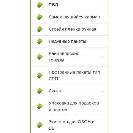
ПВД
Самоклеящийся карман
Пакеты с крученой ручкой
Стрейч пленка ручная
Пакеты с плоской с ручкой
Надувные пакеты
Канцелярские
товары
Бумажная продукция
Прозрачные пакеты тип
СПП
Клей и клеевые пистолеты
Скотч
Ножи и ножницы
канцелярские
Упаковка для подарков
и цветов
Папки
Этикетка для ОЗОН и
Пишущие
ВБ