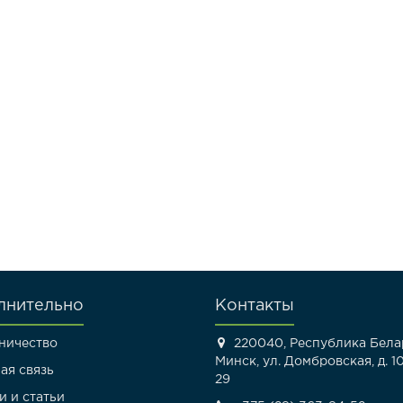
лнительно
Контакты
ничество
220040, Республика Белар
Минск, ул. Домбровская, д. 10
ая связь
29
и и статьи