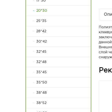
17*30
20*30
Опи
25*35
Полиэт
28*42
клееву
заключ
30*42
данной
Внешня
32*45
слой ч
снаруж
32*48
Рек
35*45
35*50
38*48
38*52