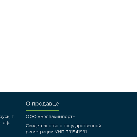
О продавце
усь, г.
ООО «Белпакимпорт»
, оф.
Свидетельство о государственной
регистрации УНП 391541991