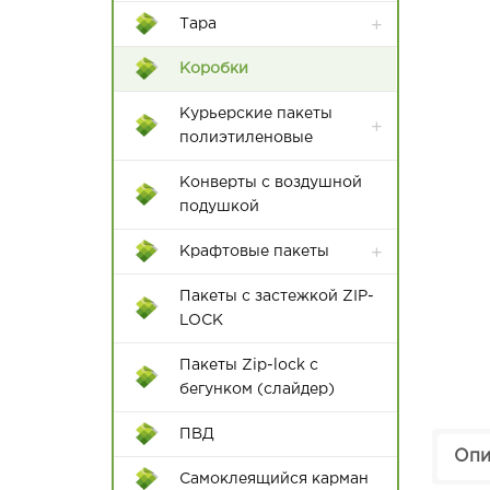
Тара
Контейнеры Rox Box
Коробки
Пластиковые ящики
Курьерские пакеты
полиэтиленовые
Конверты с воздушной
подушкой
Крафтовые пакеты
Пакеты с застежкой ZIP-
LOCK
Пакеты Zip-lock с
бегунком (слайдер)
12*18
ПВД
15*22
Опи
Самоклеящийся карман