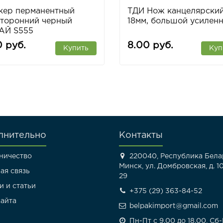
кер перманентный
ТДИ Нож канцелярски
сторонний черный
18мм, большой усилен
АЙ S555
0 руб.
8.00 руб.
Купить
Куп
лнительно
Контакты
ничество
220040, Республика Белар
Минск, ул. Домбровская, д. 10
ая связь
29
и и статьи
+375 (29) 363-84-52
сайта
belpakimport@gmail.com
Пн-Пт с 9.00 до 18.00, Сб