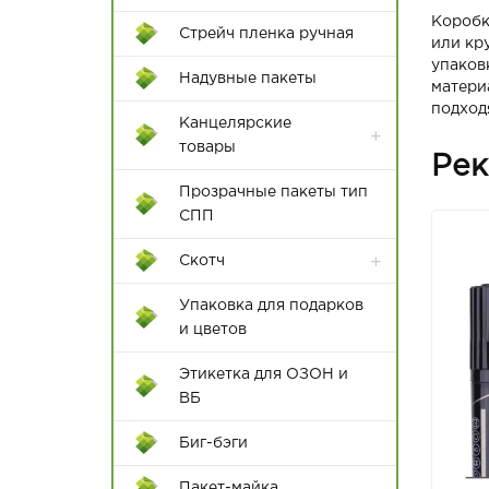
17*30
Коробк
Пакеты с крученой ручкой
Стрейч пленка ручная
или кр
20*30
упаков
Пакеты с плоской с ручкой
Надувные пакеты
матери
25*35
подход
Канцелярские
28*42
товары
Рек
30*42
Бумажная продукция
Прозрачные пакеты тип
СПП
32*45
Клей и клеевые пистолеты
Скотч
32*48
Ножи и ножницы
канцелярские
Упаковка для подарков
35*45
и цветов
Папки
35*50
Этикетка для ОЗОН и
Пишущие
ВБ
38*48
принадлежности
Биг-бэги
38*52
Ручки
Пакет-майка