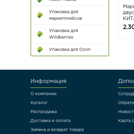
40*55
Мар
Диспенсеры для клейкой
Упаковка для
дву
42*52
ленты
КИТ
маркетплейсов
45*55
2.3
Цветной скотч
Упаковка для
Wildberries
45*60
Упаковка для Ozon
50*60
50*65
50*70
Информация
Допо
55*65
О компании
Сотруд
55*75
Каталог
Обратн
Распродажа
60*70
Новост
Доставка и оплата
Карта 
60*80
Замена и возврат товара