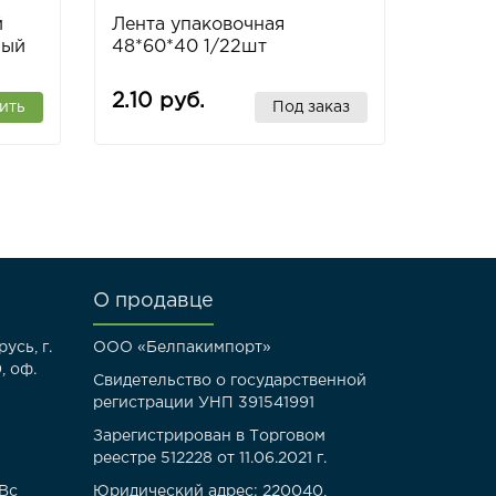
й
Лента упаковочная
ный
48*60*40 1/22шт
2.10 руб.
ить
Под заказ
О продавце
усь, г.
ООО «Белпакимпорт»
, оф.
Свидетельство о государственной
регистрации УНП 391541991
Зарегистрирован в Торговом
реестре 512228 от 11.06.2021 г.
-Вс
Юридический адрес: 220040,