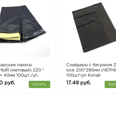
ьерские пакеты
Слайдеры с бегунком Z
НЫЙ (матовый) 220 *
lock 200*280мм (ЧЕРН
+ 40мм 100шт./уп.
100шт\уп Китай
20 руб.
17.49 руб.
Купить
Куп