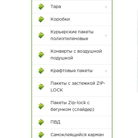
Тара
Контейнеры Rox Box
Коробки
Пластиковые ящики
Курьерские пакеты
полиэтиленовые
Конверты с воздушной
подушкой
Крафтовые пакеты
Пакеты с застежкой ZIP-
LOCK
Пакеты Zip-lock с
бегунком (слайдер)
12*18
ПВД
15*22
Самоклеящийся карман