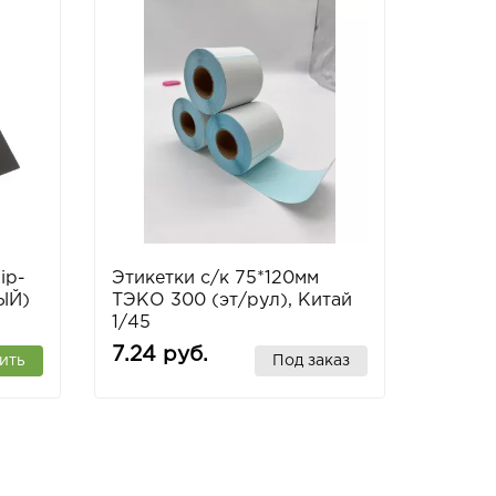
Этике
т.эко 1
10.53
ip-
Этикетки с/к 75*120мм
ЫЙ)
ТЭКО 300 (эт/рул), Китай
1/45
7.24 руб.
ить
Под заказ