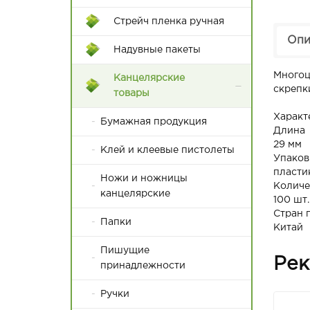
17*30
Пакеты с крученой ручкой
Стрейч пленка ручная
20*30
Опи
Пакеты с плоской с ручкой
Надувные пакеты
25*35
Многоц
Канцелярские
28*42
скрепк
товары
30*42
Характ
Бумажная продукция
Длина
32*45
29 мм
Клей и клеевые пистолеты
Упаков
32*48
пласти
Ножи и ножницы
Количе
канцелярские
100 шт.
35*45
Стран 
Папки
Китай
35*50
Пишущие
38*48
Рек
принадлежности
38*52
Ручки