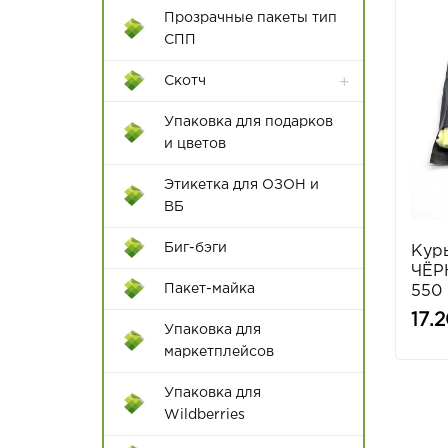
40*55
Прозрачные пакеты тип
СПП
42*52
Скотч
45*55
Упаковка для подарков
45*60
и цветов
50*60
Этикетка для ОЗОН и
ВБ
50*65
Биг-бэги
Кур
50*70
ЧЁР
Пакет-майка
550 
55*65
17.
Диспенсеры для клейкой
Упаковка для
55*75
ленты
маркетплейсов
60*70
Цветной скотч
Упаковка для
60*80
Wildberries