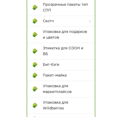
40*55
Прозрачные пакеты тип
СПП
42*52
Скотч
45*55
Упаковка для подарков
45*60
и цветов
50*60
Этикетка для ОЗОН и
ВБ
50*65
Биг-бэги
50*70
Пакет-майка
55*65
Диспенсеры для клейкой
Упаковка для
55*75
ленты
маркетплейсов
60*70
Цветной скотч
Упаковка для
60*80
Wildberries