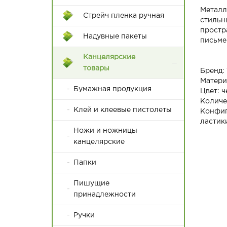
17*30
Металл
Пакеты с крученой ручкой
Стрейч пленка ручная
стильн
20*30
простр
Пакеты с плоской с ручкой
Надувные пакеты
письме
25*35
Канцелярские
28*42
товары
Бренд:
Матери
30*42
Бумажная продукция
Цвет: ч
Количе
32*45
Клей и клеевые пистолеты
Конфиг
ластик
32*48
Ножи и ножницы
канцелярские
35*45
Папки
35*50
Пишущие
38*48
принадлежности
38*52
Ручки