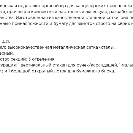
ическая подставка-органайзер для канцелярских принадлежно
ый, прочный и компактный настольный аксессуар, разработа
анства. Изготовленная из качественной стальной сетки, она 
нные принадлежности и бумагу для заметок строго на своих м
 ТДИ.
ал: высококачественная металлическая сетка (сталь).
ерный.
ство секций: 3 отделения.
урация: 1 вертикальный стакан для ручек/карандашей, 1 малы
и) и 1 большой открытый лоток для бумажного блока.