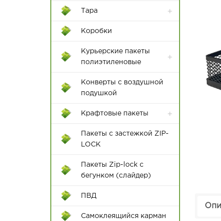
Тара
Контейнеры Rox Box
Коробки
Пластиковые ящики
Курьерские пакеты
полиэтиленовые
Конверты с воздушной
подушкой
Крафтовые пакеты
Пакеты с застежкой ZIP-
LOCK
Пакеты Zip-lock с
бегунком (слайдер)
12*18
ПВД
15*22
Опи
Самоклеящийся карман