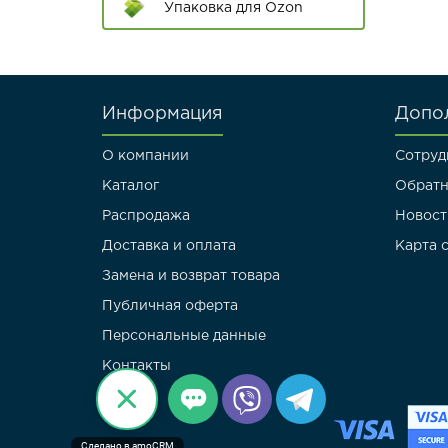
60*84
Упаковка для Ozon
70*90
80*100
Информация
Допо
Длинные пакеты
О компании
Сотруд
Пакеты с двойным
Каталог
Обратн
клапаном
Распродажа
Новост
Доставка и оплата
Карта 
Замена и возврат товара
Публичная оферта
Персональные данные
Контакты
Сделано в amoCRM