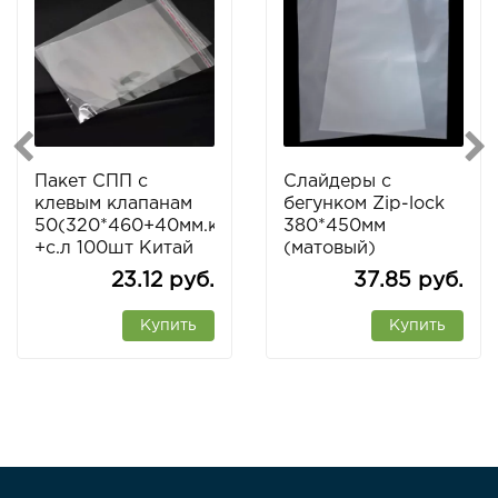
Пакет СПП с
Слайдеры с
клевым клапанам
бегунком Zip-lock
50(320*460+40мм.кл.)
380*450мм
+с.л 100шт Китай
(матовый)
100шт\уп Китай
23.12 руб.
37.85 руб.
Купить
Купить