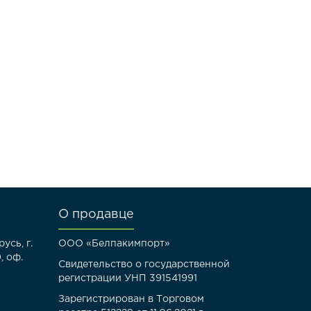
О продавце
усь, г.
ООО «Белпакимпорт»
, оф.
Свидетельство о государственной
регистрации УНП 391541991
Зарегистрирован в Торговом