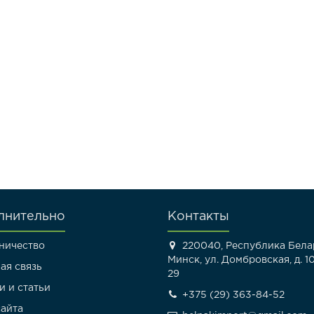
лнительно
Контакты
ничество
220040, Республика Белар
Минск, ул. Домбровская, д. 10
ая связь
29
и и статьи
+375 (29) 363-84-52
сайта