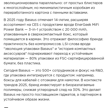
эволюционировала параллельно: от простых блистеров
к многослойным, но минималистичным коробкам из
переработанного картона с пенными вставками.
В 2025 году Baseus отмечает 14-летие, расширяя
ассортимент на CES с продуктами вроде EnerGeek MiFi
Power Bank — 3-in-1 устройством с 20 000 mAh,
упакованным в сверхкомпактный бокс, который
помещается в карман. Это отражает философию бренда:
практичность без компромиссов. LSI-слова вроде
"эволюция упаковки Baseus" и "история компактных
аксессуаров" подчеркивают переход к устойчивым
материалам — 80% упаковки из FSC-сертифицированной
бумаги, без пластика.
Сегодня Baseus — это 500+ сотрудников и фокус на R&D,
где упаковка интегрируется с продуктом: например,
боксы для кабелей с отсеками для намотки. В контексте
трендов 2025, бренд инвестирует в биоразлагаемые
полимеры, снижая углеродный след на 30%. Это делает
Baseus не просто поставщиком гаджетов, а партнером в
устойчивом образе жизни.