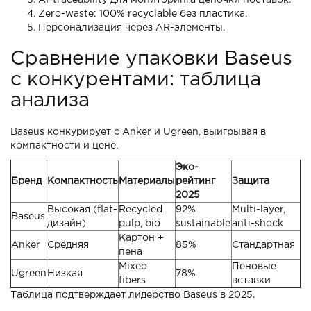
AI-traceability для мониторинга цепочки поставок.
Zero-waste: 100% recyclable без пластика.
Персонализация через AR-элементы.
Сравнение упаковки Baseus
с конкурентами: таблица
анализа
Baseus конкурирует с Anker и Ugreen, выигрывая в
компактности и цене.
Эко-
Бренд
Компактность
Материалы
рейтинг
Защита
2025
Высокая (flat-
Recycled
92%
Multi-layer,
Baseus
дизайн)
pulp, bio
sustainable
anti-shock
Картон +
Anker
Средняя
85%
Стандартная
пена
Mixed
Пеновые
Ugreen
Низкая
78%
fibers
вставки
Таблица подтверждает лидерство Baseus в 2025.