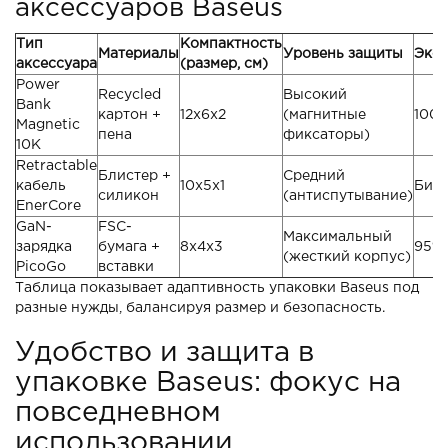
аксессуаров Baseus
Тип
Компактность
Материалы
Уровень защиты
Экол
аксессуара
(размер, см)
Power
Recycled
Высокий
Bank
картон +
12x6x2
(магнитные
100%
Magnetic
пена
фиксаторы)
10K
Retractable
Блистер +
Средний
кабель
10x5x1
Био
силикон
(антиспутывание)
EnerCore
GaN-
FSC-
Максимальный
зарядка
бумага +
8x4x3
95% 
(жесткий корпус)
PicoGo
вставки
Таблица показывает адаптивность упаковки Baseus под
разные нужды, балансируя размер и безопасность.
Удобство и защита в
упаковке Baseus: фокус на
повседневном
использовании