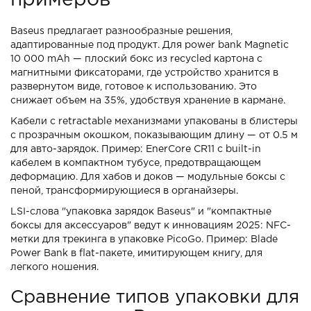
примеров
Baseus предлагает разнообразные решения,
адаптированные под продукт. Для power bank Magnetic
10 000 mAh — плоский бокс из recycled картона с
магнитными фиксаторами, где устройство хранится в
развернутом виде, готовое к использованию. Это
снижает объем на 35%, удобствуя хранение в кармане.
Кабели с retractable механизмами упакованы в блистеры
с прозрачным окошком, показывающим длину — от 0.5 м
для авто-зарядок. Пример: EnerCore CR11 с built-in
кабелем в компактном тубусе, предотвращающем
деформацию. Для хабов и доков — модульные боксы с
пеной, трансформирующиеся в органайзеры.
LSI-слова "упаковка зарядок Baseus" и "компактные
боксы для аксессуаров" ведут к инновациям 2025: NFC-
метки для трекинга в упаковке PicoGo. Пример: Blade
Power Bank в flat-пакете, имитирующем книгу, для
легкого ношения.
Сравнение типов упаковки для