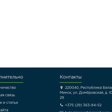
лнительно
Контакты
ничество
220040, Республика Белар
Минск, ул. Домбровская, д. 10
ая связь
29
и и статьи
+375 (29) 363-84-52
сайта