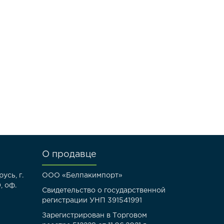
О продавце
усь, г.
ООО «Белпакимпорт»
, оф.
Свидетельство о государственной
регистрации УНП 391541991
Зарегистрирован в Торговом