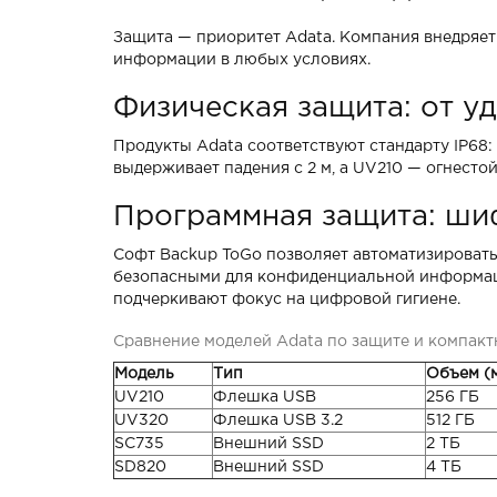
Защита — приоритет Adata. Компания внедряе
информации в любых условиях.
Физическая защита: от уд
Продукты Adata соответствуют стандарту IP68
выдерживает падения с 2 м, а UV210 — огнестой
Программная защита: ши
Софт Backup ToGo позволяет автоматизироват
безопасными для конфиденциальной информации
подчеркивают фокус на цифровой гигиене.
Сравнение моделей Adata по защите и компакт
Модель
Тип
Объем (м
UV210
Флешка USB
256 ГБ
UV320
Флешка USB 3.2
512 ГБ
SC735
Внешний SSD
2 ТБ
SD820
Внешний SSD
4 ТБ