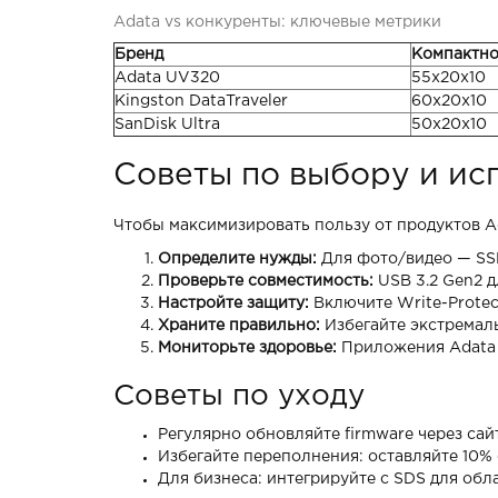
Adata vs конкуренты: ключевые метрики
Бренд
Компактно
Adata UV320
55x20x10
Kingston DataTraveler
60x20x10
SanDisk Ultra
50x20x10
Советы по выбору и ис
Чтобы максимизировать пользу от продуктов A
Определите нужды:
Для фото/видео — SSD
Проверьте совместимость:
USB 3.2 Gen2 д
Настройте защиту:
Включите Write-Protec
Храните правильно:
Избегайте экстремаль
Мониторьте здоровье:
Приложения Adata 
Советы по уходу
Регулярно обновляйте firmware через сайт
Избегайте переполнения: оставляйте 10% 
Для бизнеса: интегрируйте с SDS для обл