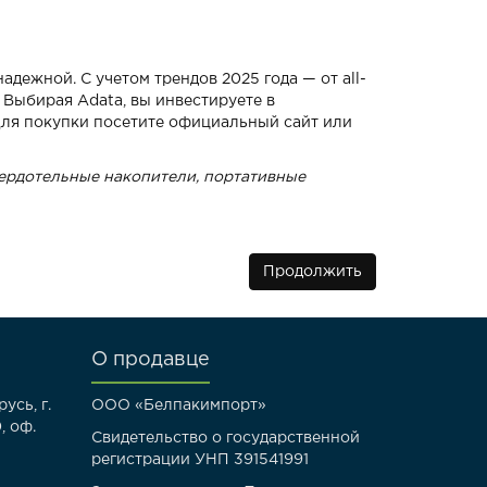
адежной. С учетом трендов 2025 года — от all-
 Выбирая Adata, вы инвестируете в
Для покупки посетите официальный сайт или
твердотельные накопители, портативные
Продолжить
О продавце
усь, г.
ООО «Белпакимпорт»
, оф.
Свидетельство о государственной
регистрации УНП 391541991