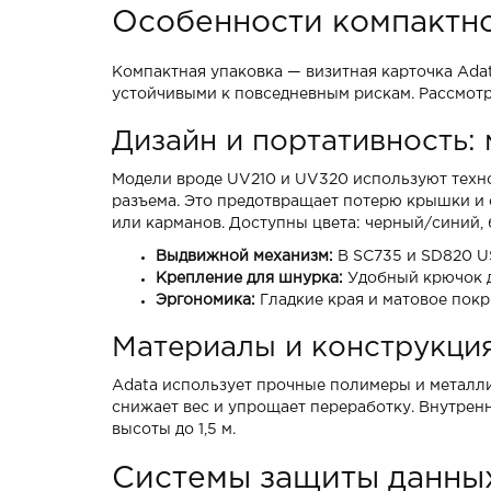
Особенности компактно
Компактная упаковка — визитная карточка Adat
устойчивыми к повседневным рискам. Рассмот
Дизайн и портативность:
Модели вроде UV210 и UV320 используют техно
разъема. Это предотвращает потерю крышки и о
или карманов. Доступны цвета: черный/синий, 
Выдвижной механизм:
В SC735 и SD820 US
Крепление для шнурка:
Удобный крючок д
Эргономика:
Гладкие края и матовое пок
Материалы и конструкция
Adata использует прочные полимеры и металли
снижает вес и упрощает переработку. Внутре
высоты до 1,5 м.
Системы защиты данных