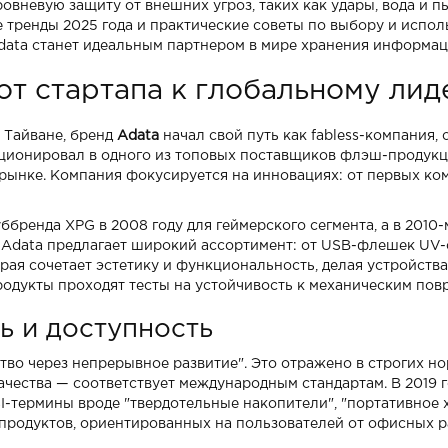
овневую защиту от внешних угроз, таких как удары, вода и п
е тренды 2025 года и практические советы по выбору и испо
data станет идеальным партнером в мире хранения информац
от стартапа к глобальному лид
 Тайване, бренд
Adata
начал свой путь как fabless-компания
юционировал в одного из топовых поставщиков флэш-продукц
 рынке. Компания фокусируется на инновациях: от первых к
ббренда XPG в 2008 году для геймерского сегмента, а в 2010
 Adata предлагает широкий ассортимент: от USB-флешек UV
орая сочетает эстетику и функциональность, делая устройст
продукты проходят тесты на устойчивость к механическим п
ь и доступность
о через непрерывное развитие". Это отражено в строгих нор
ачества — соответствует международным стандартам. В 2019 
SI-термины вроде "твердотельные накопители", "портативное 
продуктов, ориентированных на пользователей от офисных р