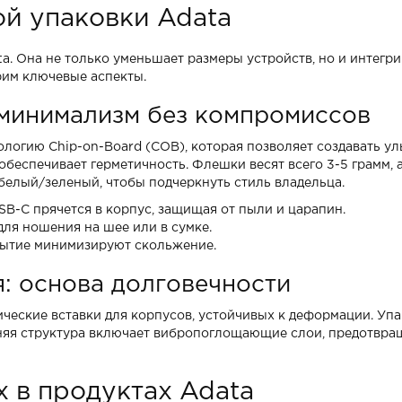
й упаковки Adata
a. Она не только уменьшает размеры устройств, но и интегр
рим ключевые аспекты.
 минимализм без компромиссов
логию Chip-on-Board (COB), которая позволяет создавать ул
беспечивает герметичность. Флешки весят всего 3-5 грамм, а
белый/зеленый, чтобы подчеркнуть стиль владельца.
B-C прячется в корпус, защищая от пыли и царапин.
ля ношения на шее или в сумке.
рытие минимизируют скольжение.
: основа долговечности
ческие вставки для корпусов, устойчивых к деформации. Упа
нняя структура включает вибропоглощающие слои, предотвр
 в продуктах Adata