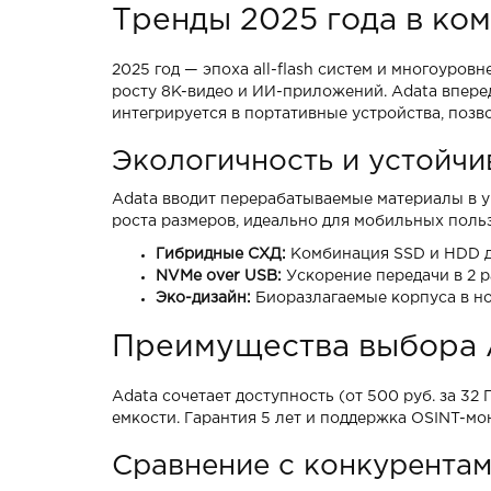
Тренды 2025 года в ко
2025 год — эпоха all-flash систем и многоуров
росту 8K-видео и ИИ-приложений. Adata впереди
интегрируется в портативные устройства, позв
Экологичность и устойчи
Adata вводит перерабатываемые материалы в у
роста размеров, идеально для мобильных поль
Гибридные СХД:
Комбинация SSD и HDD дл
NVMe over USB:
Ускорение передачи в 2 р
Эко-дизайн:
Биоразлагаемые корпуса в но
Преимущества выбора 
Adata сочетает доступность (от 500 руб. за 32
емкости. Гарантия 5 лет и поддержка OSINT-м
Сравнение с конкурента