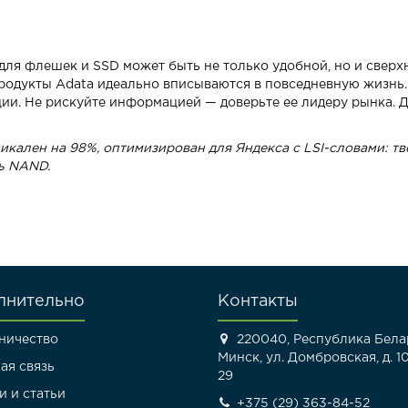
для флешек и SSD может быть не только удобной, но и сверхн
продукты Adata идеально вписываются в повседневную жизнь.
ции. Не рискуйте информацией — доверьте ее лидеру рынка. 
никален на 98%, оптимизирован для Яндекса с LSI-словами: 
ь NAND.
лнительно
Контакты
ничество
220040, Республика Белар
Минск, ул. Домбровская, д. 10
ая связь
29
и и статьи
+375 (29) 363-84-52