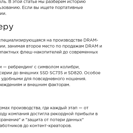
ыль. В этой статье мы разберем историю
льзованию. Если вы ищете портативные
ии.
еру
, специализирующаяся на производстве DRAM-
ии, занимая второе место по продажам DRAM и
омпактных флеш-накопителей до современных
-м — ребрендинг с символом колибри,
-серии до внешних SSD SC735 и SD820. Особое
ва удобными для повседневного ношения.
овреждениям и внешним факторам.
мах производства, где каждый этап — от
году компания достигла рекордной прибыли в
хранение" и "защита от потери данных"
аботников до контент-креаторов.