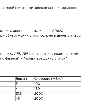
граммной шифровки, обеспечивая безопасность
ость и ударопрочность. Модель SD820
при обнаружении угроз, сохраняя данные intact.
Поддержка AES-256 шифрования делает флешки
ие файлов" и "предотвращение утечек"
Вес (г)
Скорость (МБ/с)
3
100
4
130
13.6
2000
45
2000