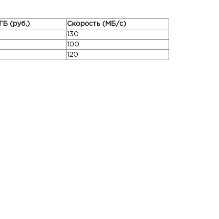
ГБ (руб.)
Скорость (МБ/с)
130
100
120