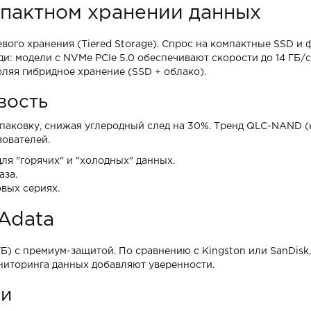
мпактном хранении данных
невого хранения (Tiered Storage). Спрос на компактные SSD и
: модели с NVMe PCIe 5.0 обеспечивают скорости до 14 ГБ/с.
оляя гибридное хранение (SSD + облако).
вость
паковку, снижая углеродный след на 30%. Тренд QLC-NAND (
зователей.
я "горячих" и "холодных" данных.
аза.
вых сериях.
Adata
 ГБ) с премиум-защитой. По сравнению с Kingston или SanDisk
ониторинга данных добавляют уверенности.
ми