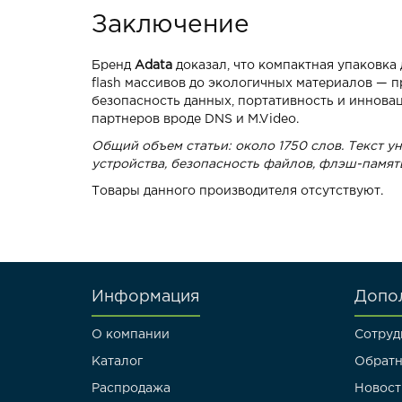
Заключение
Бренд
Adata
доказал, что компактная упаковка 
flash массивов до экологичных материалов — 
безопасность данных, портативность и иннова
партнеров вроде DNS и M.Video.
Общий объем статьи: около 1750 слов. Текст у
устройства, безопасность файлов, флэш-памят
Товары данного производителя отсутствуют.
Информация
Допо
О компании
Сотруд
Каталог
Обратн
Распродажа
Новост