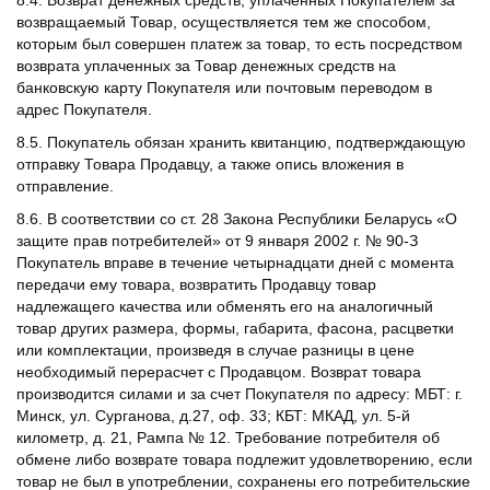
8.4. Возврат денежных средств, уплаченных Покупателем за
возвращаемый Товар, осуществляется тем же способом,
которым был совершен платеж за товар, то есть посредством
возврата уплаченных за Товар денежных средств на
банковскую карту Покупателя или почтовым переводом в
адрес Покупателя.
8.5. Покупатель обязан хранить квитанцию, подтверждающую
отправку Товара Продавцу, а также опись вложения в
отправление.
8.6. В соответствии со ст. 28 Закона Республики Беларусь «О
защите прав потребителей» от 9 января 2002 г. № 90-З
Покупатель вправе в течение четырнадцати дней с момента
передачи ему товара, возвратить Продавцу товар
надлежащего качества или обменять его на аналогичный
товар других размера, формы, габарита, фасона, расцветки
или комплектации, произведя в случае разницы в цене
необходимый перерасчет с Продавцом. Возврат товара
производится силами и за счет Покупателя по адресу: МБТ: г.
Минск, ул. Сурганова, д.27, оф. 33; КБТ: МКАД, ул. 5-й
километр, д. 21, Рампа № 12. Требование потребителя об
обмене либо возврате товара подлежит удовлетворению, если
товар не был в употреблении, сохранены его потребительские