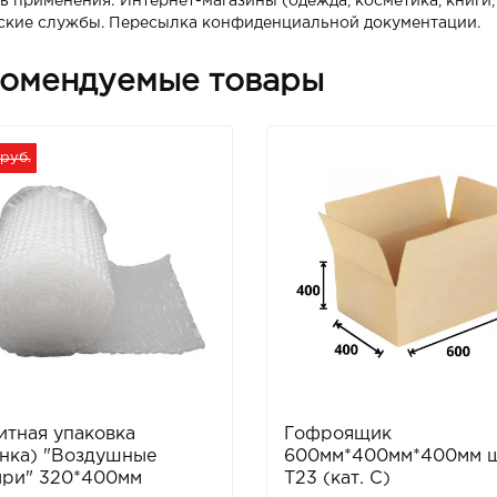
ь применения: Интернет-магазины (одежда, косметика, книги,
ские службы. Пересылка конфиденциальной документации.
омендуемые товары
 руб.
тная упаковка
Гофроящик
нка) "Воздушные
600мм*400мм*400мм 
ыри" 320*400мм
Т23 (кат. С)