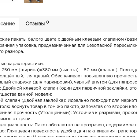
0
сание
Отзывы
ские пакеты белого цвета с двойным клеевым клапаном (разм
рачная упаковка, предназначенная для безопасной пересылк
го размера.
ые характеристики:
: 250 мм (ширина)х380 мм (высота) + 80 мм (клапан). Подходи
толщённый, глянцевый. Обеспечивает повышенную прочность
Белый снаружи (для маркировки), черный внутри (для непрозр
: Двойной клеевой клапан (один для первичной заклейки, вто
щества данной модели:
й клапан (Двойная заклейка): Идеально подходит для маркетпл
елю вернуть товар в том же пакете, запечатав его второй кл
нная прочность (Утолщенный): Устойчив к разрывам, проко
имое от грязи.
енциальность: Пакет абсолютно не прозрачен, содержимое н
во: Глянцевая поверхность удобна для наклеивания транспорт