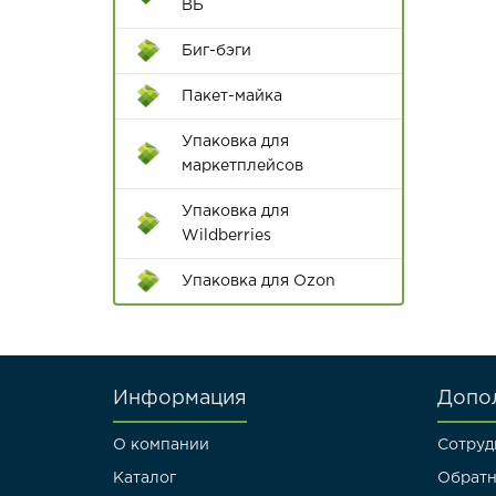
Пишущие
ВБ
принадлежности
Биг-бэги
Ручки
Пакет-майка
Диспенсеры для клейкой
Упаковка для
ленты
маркетплейсов
Цветной скотч
Упаковка для
Wildberries
Упаковка для Ozon
Информация
Допо
О компании
Сотруд
Каталог
Обратн