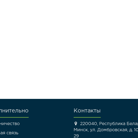
лнительно
Контакты
ничество
220040, Республика Белар
Минск, ул. Домбровская, д. 10
ая связь
29