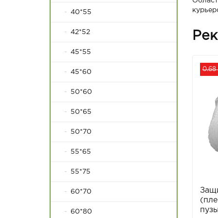
Област
курьер
40*55
42*52
Рек
45*55
0.68
45*60
50*60
50*65
50*70
55*65
55*75
Защи
60*70
(пле
пуз
60*80