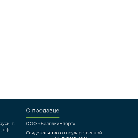
О продавце
усь, г.
ООО «Белпакимпорт»
, оф.
Свидетельство о государственной