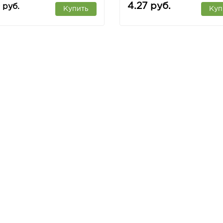
мент), 1м., Китай
4.27 руб.
 руб.
Купить
Куп