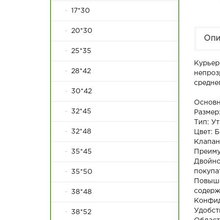
17*30
20*30
Опи
25*35
Курьер
28*42
непроз
средне
30*42
Основн
32*45
Размер
Тип: У
32*48
Цвет: 
Клапан
Преиму
35*45
Двойно
покупат
35*50
Повыше
содерж
38*48
Конфид
Удобст
38*52