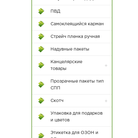
ПВД
Самоклеящийся карман
Пакеты с крученой ручкой
Стрейч пленка ручная
Пакеты с плоской с ручкой
Надувные пакеты
Канцелярские
товары
Бумажная продукция
Прозрачные пакеты тип
СПП
Клей и клеевые пистолеты
Скотч
Ножи и ножницы
канцелярские
Упаковка для подарков
и цветов
Папки
Этикетка для ОЗОН и