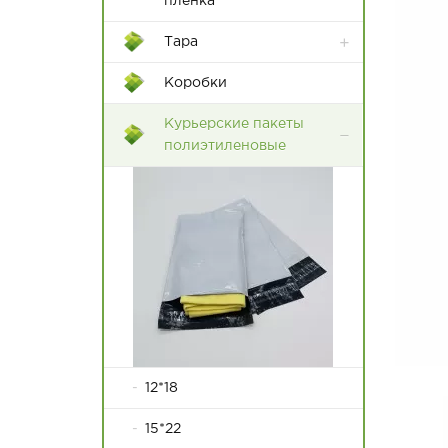
пленка
Тара
Контейнеры Rox Box
Коробки
Пластиковые ящики
Курьерские пакеты
полиэтиленовые
12*18
15*22