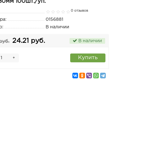
80мм 100шт./уп.
0 отзывов
ра:
0156881
о:
В наличии
24.21 руб.
В наличии
руб.
Купить
+