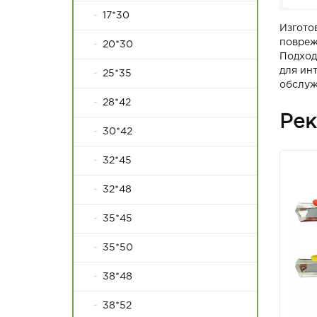
17*30
Изгото
повреж
20*30
Подход
для ин
25*35
обслуж
28*42
Рек
30*42
32*45
32*48
35*45
35*50
38*48
38*52