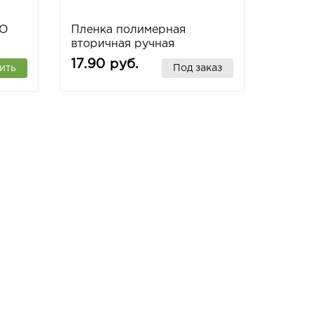
КО
Пленка полимерная
вторичная ручная
17мкм*500мм (2,2 кг)
17.90 руб.
ить
Под заказ