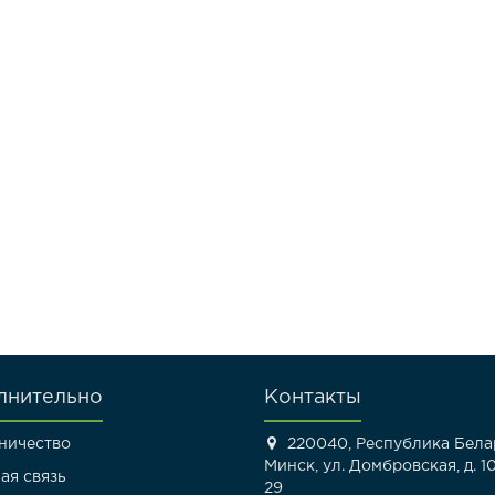
лнительно
Контакты
ничество
220040, Республика Белар
Минск, ул. Домбровская, д. 10
ая связь
29