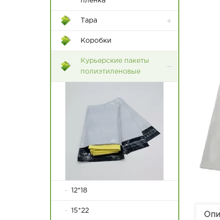
пленка
Тара
Контейнеры Rox Box
Коробки
Пластиковые ящики
Курьерские пакеты
полиэтиленовые
12*18
15*22
Опи