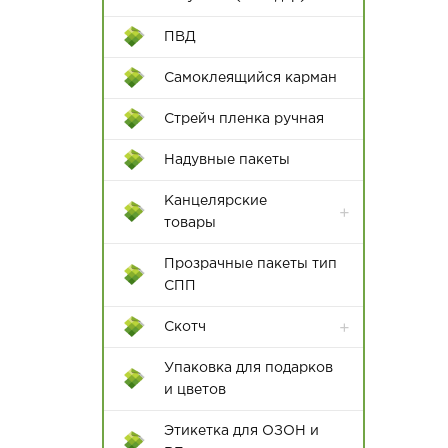
ПВД
Самоклеящийся карман
Пакеты с крученой ручкой
Стрейч пленка ручная
Пакеты с плоской с ручкой
Надувные пакеты
Канцелярские
товары
Бумажная продукция
Прозрачные пакеты тип
СПП
Клей и клеевые пистолеты
Скотч
Ножи и ножницы
канцелярские
Упаковка для подарков
и цветов
Папки
Этикетка для ОЗОН и