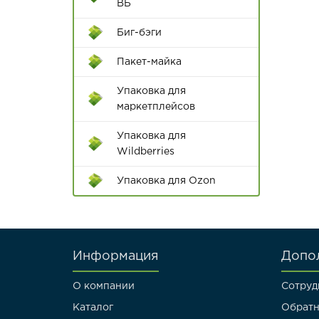
Пишущие
ВБ
принадлежности
Биг-бэги
Ручки
Пакет-майка
Диспенсеры для клейкой
Упаковка для
ленты
маркетплейсов
Цветной скотч
Упаковка для
Wildberries
Упаковка для Ozon
Информация
Допо
О компании
Сотруд
Каталог
Обратн