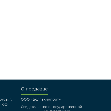
О продавце
усь, г.
ООО «Белпакимпорт»
, оф.
Свидетельство о государственной