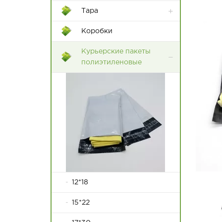
Тара
Контейнеры Rox Box
Коробки
Пластиковые ящики
Курьерские пакеты
полиэтиленовые
12*18
15*22