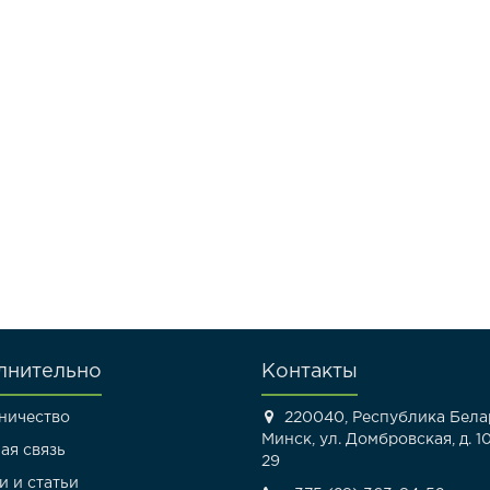
лнительно
Контакты
ничество
220040, Республика Белар
Минск, ул. Домбровская, д. 10
ая связь
29
и и статьи