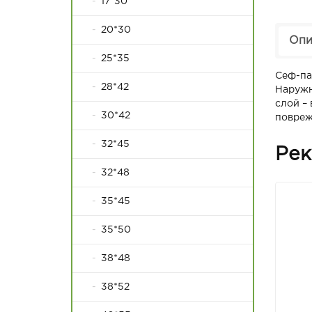
17*30
20*30
Опи
25*35
Сеф-па
28*42
Наружн
слой –
30*42
повреж
32*45
Рек
32*48
35*45
35*50
38*48
38*52