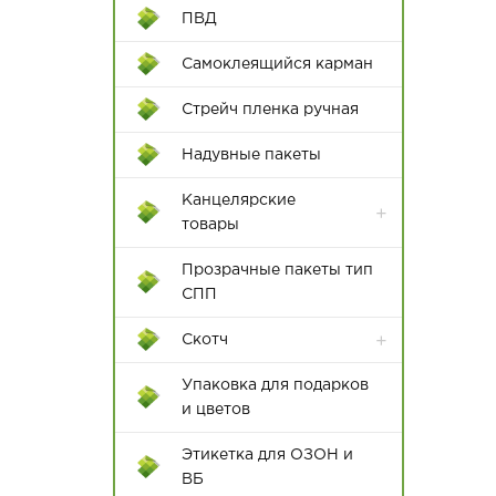
ПВД
Самоклеящийся карман
Пакеты с крученой ручкой
Стрейч пленка ручная
Пакеты с плоской с ручкой
Надувные пакеты
Канцелярские
товары
Бумажная продукция
Прозрачные пакеты тип
СПП
Клей и клеевые пистолеты
Скотч
Ножи и ножницы
канцелярские
Упаковка для подарков
и цветов
Папки
Этикетка для ОЗОН и
Пишущие
ВБ