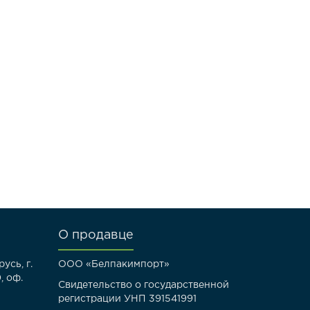
О продавце
усь, г.
ООО «Белпакимпорт»
, оф.
Свидетельство о государственной
регистрации УНП 391541991