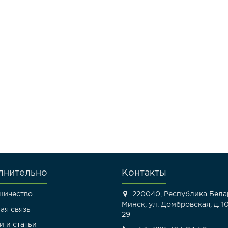
лнительно
Контакты
ничество
220040, Республика Белар
Минск, ул. Домбровская, д. 10
ая связь
29
и и статьи