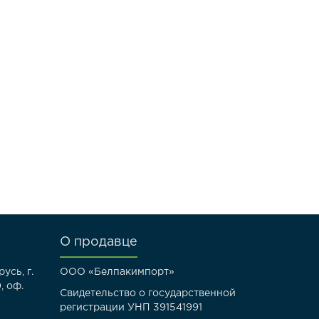
О продавце
усь, г.
ООО «Белпакимпорт»
, оф.
Свидетельство о государственной
регистрации УНП 391541991