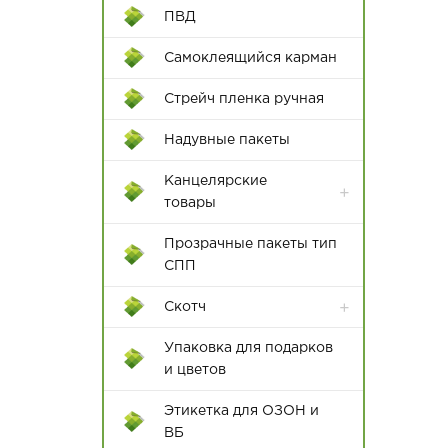
ПВД
Самоклеящийся карман
Пакеты с крученой ручкой
Стрейч пленка ручная
Пакеты с плоской с ручкой
Надувные пакеты
Канцелярские
товары
Бумажная продукция
Прозрачные пакеты тип
СПП
Клей и клеевые пистолеты
Скотч
Ножи и ножницы
канцелярские
Упаковка для подарков
и цветов
Папки
Этикетка для ОЗОН и
Пишущие
ВБ