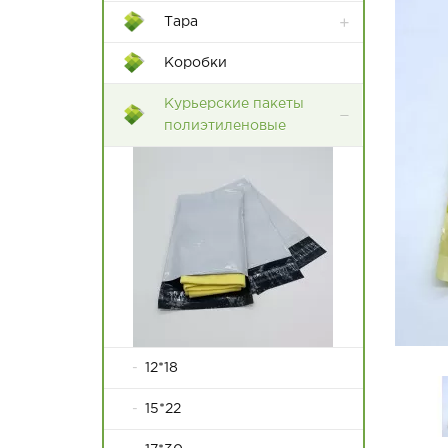
Тара
Контейнеры Rox Box
Коробки
Пластиковые ящики
Курьерские пакеты
полиэтиленовые
12*18
15*22