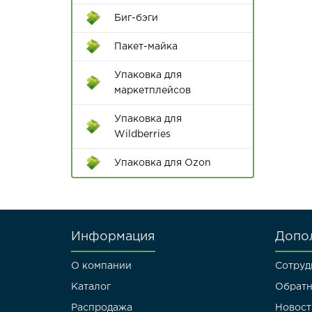
принадлежности
Биг-бэги
Ручки
Пакет-майка
Диспенсеры для клейкой
Упаковка для
ленты
маркетплейсов
Цветной скотч
Упаковка для
Wildberries
Упаковка для Ozon
Информация
Допо
О компании
Сотруд
Каталог
Обратн
Распродажа
Новост