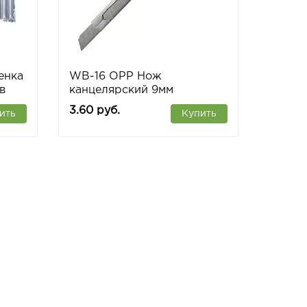
енка
WB-16 OPP Нож
в
канцелярский 9мм
3.60 руб.
ить
Купить