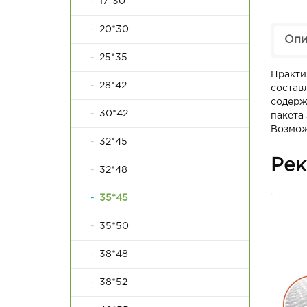
17*30
20*30
Опи
25*35
Практи
28*42
состав
содерж
30*42
пакета
Возмож
32*45
Рек
32*48
35*45
35*50
38*48
38*52