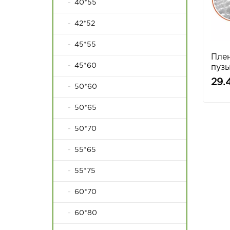
40*55
42*52
45*55
Пле
45*60
пузы
45/4
29.
50*60
50*65
50*70
55*65
55*75
60*70
60*80